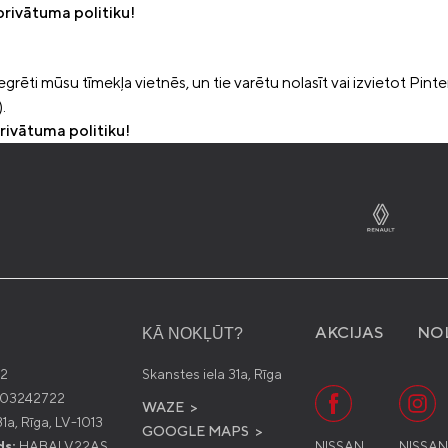
 privātuma politiku!
grēti mūsu tīmekļa vietnēs, un tie varētu nolasīt vai izvietot Pinte
.
privātuma politiku!
AKCIJAS
NO
KĀ NOKĻŪT?
2
Skanstes iela 31a, Rīga
03242722
WAZE >
1a, Rīga, LV-1013
GOOGLE MAPS >
ds:
HABALV22AS
NISSAN
NISSA