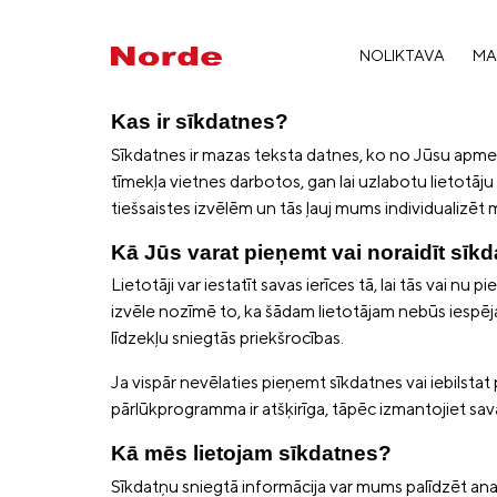
NOLIKTAVA
MA
Kas ir sīkdatnes?
Sīkdatnes ir mazas teksta datnes, ko no Jūsu apmek
tīmekļa vietnes darbotos, gan lai uzlabotu lietotāju
tiešsaistes izvēlēm un tās ļauj mums individualizēt 
Kā Jūs varat pieņemt vai noraidīt sīk
Lietotāji var iestatīt savas ierīces tā, lai tās vai 
izvēle nozīmē to, ka šādam lietotājam nebūs iespēj
līdzekļu sniegtās priekšrocības.
Ja vispār nevēlaties pieņemt sīkdatnes vai iebilstat
pārlūkprogramma ir atšķirīga, tāpēc izmantojiet sav
Kā mēs lietojam sīkdatnes?
Sīkdatņu sniegtā informācija var mums palīdzēt anali