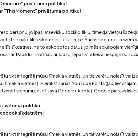
r "Omniture" privātuma politiku!
k par "ThisMoment" privātuma politiku!
 personu, jo īpaši atsevišķu sociālo tīklu, tīmekļa vietņu līdzekļus. 
izvietot sociālo tīklu sīkdatnes Jūsu ierīcē. Šādas sīkdatnes reizē
e šīs sīkdatnes, ne to apkopotos datus, jo mēs apkalpojam vienīgi
anai. Papildu informācijai, lūdzu, iepazīstieties ar iespējamu sociā
u tikt integrēti mūsu tīmekļa vietnēs, un tie varētu nolasīt vai
u tīmekļa vietnēs). Pierakstīšanās YouTube kontā (ļauj lietotājam
 atzīmēt vienumu, esot savā Google+ kontā). Google pierakstīšanās
 privātuma politiku!
 Facebook sīkdatnēm!
u tikt integrēti mūsu tīmekļa vietnēs, un tie varētu nolasīt vai 