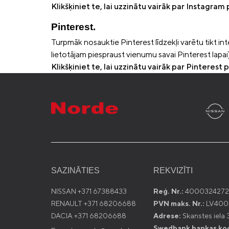
Klikšķiniet te, lai uzzinātu vairāk par Instagram
Pinterest.
Turpmāk nosauktie Pinterest līdzekļi varētu tikt inte
lietotājam piespraust vienumu savai Pinterest lapai)
Klikšķiniet te, lai uzzinātu vairāk par Pinterest 
SAZINĀTIES
REKVIZĪTI
NISSAN +371 67388433
Reģ. Nr.:
4000324272
RENAULT +371 68206688
PVN maks. Nr.:
LV400
DACIA +371 68206688
Adrese:
Skanstes iela 3
Swedbank bankas ko