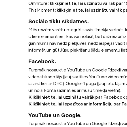
Omniture :
klikšķiniet te, lai uzzinātu vairāk pa
ThisMoment :
klikšķiniet te, lai uzzinātu vairā
Sociālo tīklu sīkdatnes.
Mēs reizēm varētu integrēt savās tīmekļa vietnēs trešo
citiem elementiem, kas var nolasīt, bet dažreiz arī 
gan mums nav nedz piekļuves, nedz iespējas vadīt n
informēt un gūt Jūsu piekrišanu šādu elementu lietoš
Facebook.
Turpmāk nosauktie YouTube un Google līdzekļi varēt
videoatskaņotājs (ļauj skatīties YouTube video mūs
sazināties ar DEC). Google+1 poga (ļauj lietotājam
un no šī konta sazināties ar mūsu tīmekļa vietni).
Klikšķiniet te, lai uzzinātu vairāk par Facebook
Klikšķiniet te, lai iepazītos ar informāciju par
YouTube un Google.
Turpmāk nosauktie YouTube un Google līdzekļi varēt