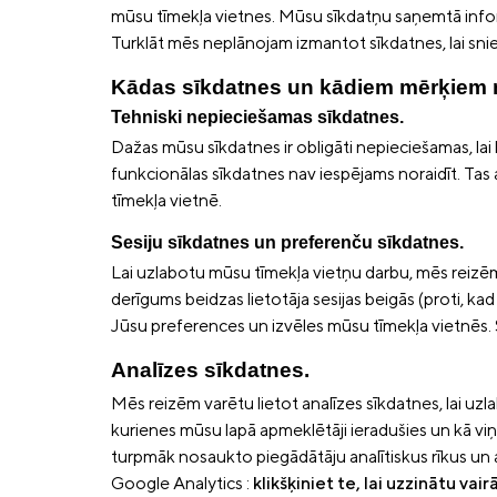
mūsu tīmekļa vietnes. Mūsu sīkdatņu saņemtā informā
Turklāt mēs neplānojam izmantot sīkdatnes, lai sn
Kādas sīkdatnes un kādiem mērķiem
Tehniski nepieciešamas sīkdatnes.
Dažas mūsu sīkdatnes ir obligāti nepieciešamas, lai 
funkcionālas sīkdatnes nav iespējams noraidīt. Tas att
tīmekļa vietnē.
Sesiju sīkdatnes un preferenču sīkdatnes.
Lai uzlabotu mūsu tīmekļa vietņu darbu, mēs reizēm v
derīgums beidzas lietotāja sesijas beigās (proti, kad
Jūsu preferences un izvēles mūsu tīmekļa vietnēs.
Analīzes sīkdatnes.
Mēs reizēm varētu lietot analīzes sīkdatnes, lai uz
kurienes mūsu lapā apmeklētāji ieradušies un kā vi
turpmāk nosaukto piegādātāju analītiskus rīkus un a
Google Analytics :
klikšķiniet te, lai uzzinātu va