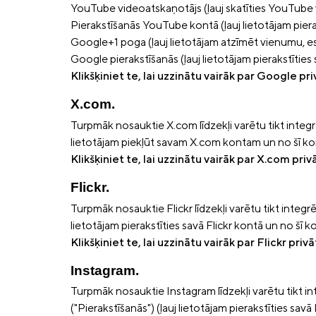
YouTube videoatskaņotājs (ļauj skatīties YouTube 
Pierakstīšanās YouTube kontā (ļauj lietotājam pier
Google+1 poga (ļauj lietotājam atzīmēt vienumu, e
Google pierakstīšanās (ļauj lietotājam pierakstīties
Klikšķiniet te, lai uzzinātu vairāk par Google pr
X.com.
Turpmāk nosauktie X.com līdzekļi varētu tikt integrē
lietotājam piekļūt savam X.com kontam un no šī kon
Klikšķiniet te, lai uzzinātu vairāk par X.com pri
Flickr.
Turpmāk nosauktie Flickr līdzekļi varētu tikt integrēt
lietotājam pierakstīties savā Flickr kontā un no šī 
Klikšķiniet te, lai uzzinātu vairāk par Flickr priv
Instagram.
Turpmāk nosauktie Instagram līdzekļi varētu tikt int
("Pierakstīšanās") (ļauj lietotājam pierakstīties sa