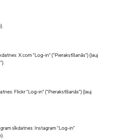
).
kdatnes: X.com "Log-in" ("Pierakstīšanās") (ļauj
").
atnes: Flickr "Log-in" ("Pierakstīšanās") (ļauj
stagram sīkdatnes: Instagram "Log-in"
).