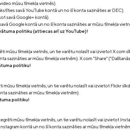
video mūsu tīmekļa vietnēs).
akstīties savā YouTube kontā un no šī konta sazināties ar DEC).
sot savā Google+ kontā).
 savā Google kontā un no šī konta sazināties ar mūsu tīmekļa vietni
ivātuma politiku (attiecas arī uz YouTube)!
ti mūsu tīmekļa vietnēs, un tie varētu nolasīt vai izvietot X.com sī
ta sazināties ar mūsu tīmekļa vietnēm). X.com "Share" ("Dalīšanās
vātuma politiku!
i mūsu tīmekļa vietnēs, un tie varētu nolasīt vai izvietot Flickr sīkd
konta sazināties ar mūsu tīmekļa vietnēm).
ātuma politiku!
egrēti mūsu tīmekļa vietnēs, un tie varētu nolasīt vai izvietot In
vā Instagram kontā un no šī konta sazināties ar mūsu tīmekļa vietnēm