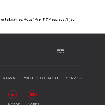
rest sīkdatnes: Poga "Pin-It" ("Piespraust") (ļauj
LIKTAVA
MAZLIETOTI AUTO
SERVISS
N
NORDE
NORDE