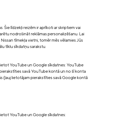
Šie līdzekļi reizēm ir aprīkoti ar skriptiem vai
m varētu nodrošināt reklāmas personalizēšanu. Lai
 Nissan tīmekļa vietni, tomēr mēs vēlamies Jūs
lu tīklu sīkdatņu sarakstu.
 izvietot YouTube un Google sīkdatnes: YouTube
 pierakstīties savā YouTube kontā un no šī konta
 (ļauj lietotājam pierakstīties savā Google kontā
izvietot YouTube un Google sīkdatnes: