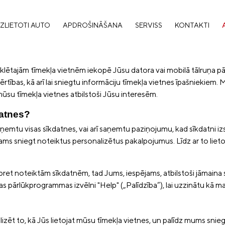
ZLIETOTI AUTO
APDROŠINĀŠANA
SERVISS
KONTAKTI
lētajām tīmekļa vietnēm iekopē Jūsu datora vai mobilā tālruņa pārl
 ērtības, kā arī lai sniegtu informāciju tīmekļa vietnes īpašniekiem.
mūsu tīmekļa vietnes atbilstoši Jūsu interesēm.
datnes?
nu pieņemtu visas sīkdatnes, vai arī saņemtu paziņojumu, kad sīkdatn
ams sniegt noteiktus personalizētus pakalpojumus. Līdz ar to liet
 pret noteiktām sīkdatnēm, tad Jums, iespējams, atbilstoši jāmaina s
as pārlūkprogrammas izvēlni "Help" („Palīdzība”), lai uzzinātu kā m
zēt to, kā Jūs lietojat mūsu tīmekļa vietnes, un palīdz mums sniegt