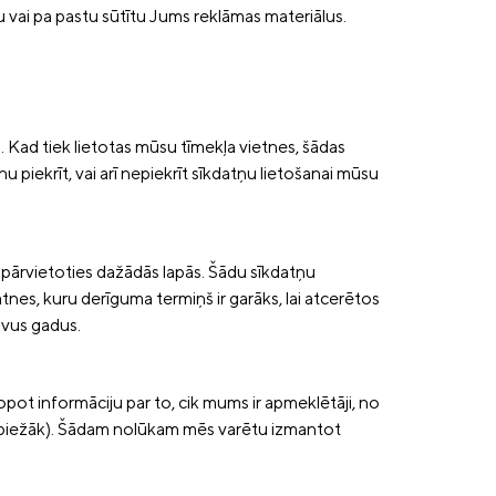
u vai pa pastu sūtītu Jums reklāmas materiālus.
. Kad tiek lietotas mūsu tīmekļa vietnes, šādas
nu piekrīt, vai arī nepiekrīt sīkdatņu lietošanai mūsu
u pārvietoties dažādās lapās. Šādu sīkdatņu
atnes, kuru derīguma termiņš ir garāks, lai atcerētos
ivus gadus.
pot informāciju par to, cik mums ir apmeklētāji, no
visbiežāk). Šādam nolūkam mēs varētu izmantot