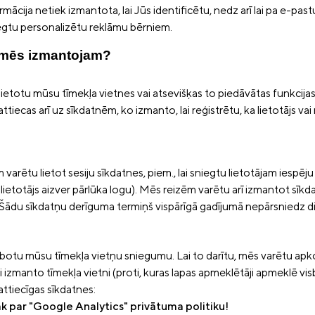
cija netiek izmantota, lai Jūs identificētu, nedz arī lai pa e-past
iegtu personalizētu reklāmu bērniem.
 mēs izmantojam?
lietotu mūsu tīmekļa vietnes vai atsevišķas to piedāvātas funkcijas
iecas arī uz sīkdatnēm, ko izmanto, lai reģistrētu, ka lietotājs vai 
arētu lietot sesiju sīkdatnes, piem., lai sniegtu lietotājam iespēj
 lietotājs aizver pārlūka logu). Mēs reizēm varētu arī izmantot sīkd
 Šādu sīkdatņu derīguma termiņš vispārīgā gadījumā nepārsniedz d
labotu mūsu tīmekļa vietņu sniegumu. Lai to darītu, mēs varētu apko
ņi izmanto tīmekļa vietni (proti, kuras lapas apmeklētāji apmeklē 
ttiecīgas sīkdatnes:
irāk par "Google Analytics" privātuma politiku!