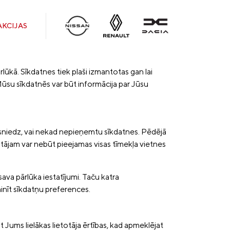
AKCIJAS
ūkā. Sīkdatnes tiek plaši izmantotas gan lai
 Mūsu sīkdatnēs var būt informācija par Jūsu
i izsniedz, vai nekad nepieņemtu sīkdatnes. Pēdējā
otājam var nebūt pieejamas visas tīmekļa vietnes
ava pārlūka iestatījumi. Taču katra
ainīt sīkdatņu preferences.
 Jums lielākas lietotāja ērtības, kad apmeklējat