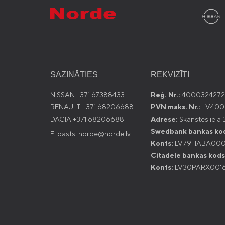
SAZINĀTIES
REKVIZĪTI
NISSAN +371 67388433
Reģ. Nr.:
4000324272
RENAULT +371 68206688
PVN maks. Nr.:
LV400
DACIA +371 68206688
Adrese:
Skanstes iela 3
Swedbank bankas ko
E-pasts: norde@norde.lv
Konts:
LV79HABA000
Citadele bankas kods
Konts:
LV30PARX0016