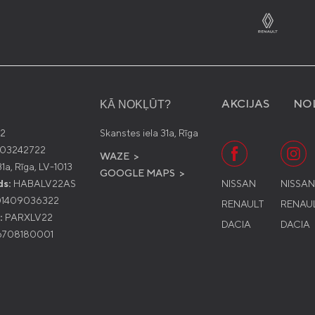
AKCIJAS
NO
KĀ NOKĻŪT?
2
Skanstes iela 31a, Rīga
03242722
WAZE >
1a, Rīga, LV-1013
GOOGLE MAPS >
ds:
HABALV22AS
NISSAN
NISSA
1409036322
RENAULT
RENAU
:
PARXLV22
DACIA
DACIA
708180001